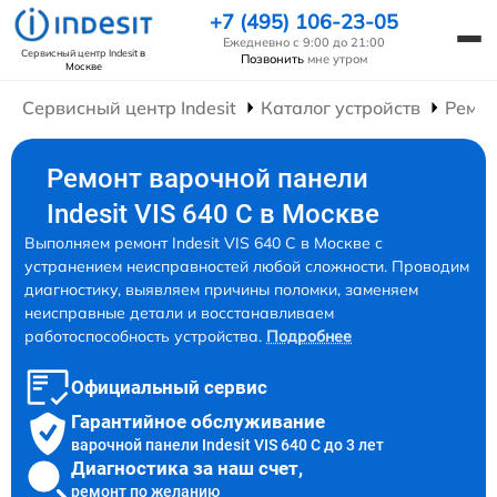
+7 (495) 106-23-05
Ежедневно с 9:00 до 21:00
Сервисный центр Indesit
в
Позвонить
мне утром
Москве
Сервисный центр Indesit
Каталог устройств
Ремон
Ремонт варочной панели
Indesit VIS 640 C в Москве
Выполняем ремонт Indesit VIS 640 C в Москве с
устранением неисправностей любой сложности. Проводим
диагностику, выявляем причины поломки, заменяем
неисправные детали и восстанавливаем
работоспособность устройства.
Подробнее
Официальный сервис
Гарантийное обслуживание
варочной панели Indesit VIS 640 C до 3 лет
Диагностика за наш счет,
ремонт по желанию