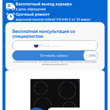
Бесплатный выезд курьера
в день обращения
Срочный ремонт
варочной панели Indesit VIS 640 C от 35 минут
Бесплатная консультация со
специалистом
Оставить заявку
Нажимая на кнопку "Оставить заявку" Вы соглашаетесь c
политикой
конфиденциальности