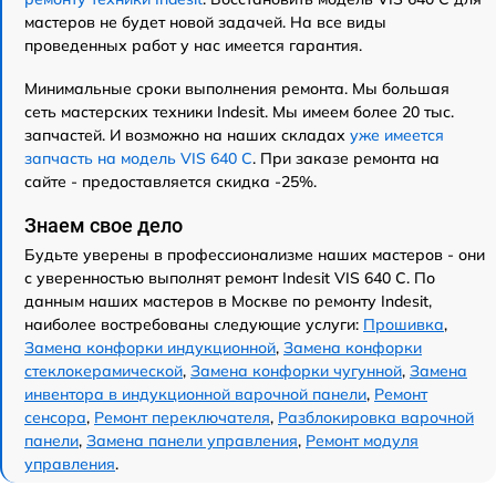
мастеров не будет новой задачей. На все виды
проведенных работ у нас имеется гарантия.
Минимальные сроки выполнения ремонта. Мы большая
сеть мастерских техники Indesit. Мы имеем более 20 тыс.
запчастей. И возможно на наших складах
уже имеется
запчасть на модель VIS 640 C
. При заказе ремонта на
сайте - предоставляется скидка -25%.
Знаем свое дело
Будьте уверены в профессионализме наших мастеров - они
с уверенностью выполнят ремонт Indesit VIS 640 C. По
данным наших мастеров в Москве по ремонту Indesit,
наиболее востребованы следующие услуги:
Прошивка
,
Замена конфорки индукционной
,
Замена конфорки
стеклокерамической
,
Замена конфорки чугунной
,
Замена
инвентора в индукционной варочной панели
,
Ремонт
сенсора
,
Ремонт переключателя
,
Разблокировка варочной
панели
,
Замена панели управления
,
Ремонт модуля
управления
.