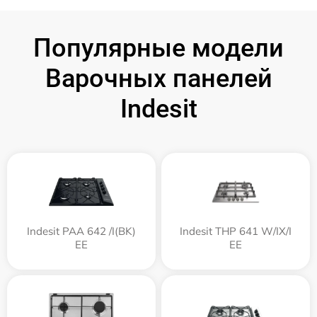
Популярные модели
Варочных панелей
Indesit
Indesit PAA 642 /I(BK)
Indesit THP 641 W/IX/I
EE
EE