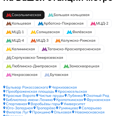
Сокольническая
Большая кольцевая
Кольцевая
Арбатско-Покровская
МЦД-2
МЦД-1
Солнцевская
Филёвская
МЦД-4
МЦД-3
Калужско-Рижская
Калининская
Таганско-Краснопресненская
Серпуховско-Тимирязевская
Люблинско-Дмитровская
Замоскворецкая
Некрасовская
Бутовская
Бульвар Рокоссовского
Черкизовская
Преображенская площадь
Красносельская
Красные Ворота
Чистые пруды
Лубянка
Охотный Ряд
Библиотека имени Ленина
Кропоткинская
Фрунзенская
Спортивная
Воробьёвы горы
Университет
Юго-Западная
Тропарёво
Румянцево
Саларьево
Филатов Луг
Прокшино
Ольховая
Новомосковская