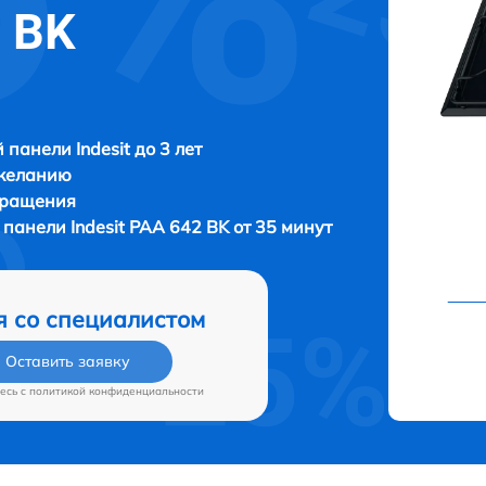
2 BK
 панели Indesit до 3 лет
 желанию
бращения
й панели
Indesit PAA 642 BK от 35 минут
я со специалистом
Оставить заявку
есь c
политикой конфиденциальности