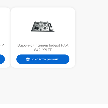
HP
Варочная панель Indesit PAA
642 IX/I EE
Заказать ремонт