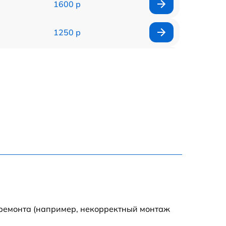
1600 р
1250 р
1000 р
850 р
2590 р
1550 р
1550 р
1600 р
 ремонта (например, некорректный монтаж