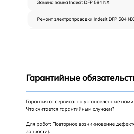
Замена замка Indesit DFP 584 NX
Ремонт электропроводки Indesit DFP 584 NX
Замена шнура питания Indesit DFP 584 NX
Корпусный ремонт (замена резинок,
креплений, кнопок) Indesit DFP 584 NX
Ремонт платы управления (восстановление)
Indesit DFP 584 NX
Гарантийные обязательст
Замена заливного клапана Indesit DFP 584
NX
Замена панели управления Indesit DFP 584
Гарантия от сервиса: на установленные нами
NX
Что считается гарантийным случаем?
Замена расходомера Indesit DFP 584 NX
Для работ: Повторное возникновение дефект
запчасти).