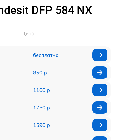
desit DFP 584 NX
Цена
бесплатно
850 р
1100 р
1750 р
1590 р