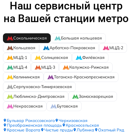
Наш сервисный центр
на Вашей станции метро
Сокольническая
Большая кольцевая
Кольцевая
Арбатско-Покровская
МЦД-2
МЦД-1
Солнцевская
Филёвская
МЦД-4
МЦД-3
Калужско-Рижская
Калининская
Таганско-Краснопресненская
Серпуховско-Тимирязевская
Люблинско-Дмитровская
Замоскворецкая
Некрасовская
Бутовская
Бульвар Рокоссовского
Черкизовская
Преображенская площадь
Красносельская
Красные Ворота
Чистые пруды
Лубянка
Охотный Ряд