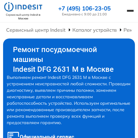
+7 (495) 106-23-05
Ежедневно с 9:00 до 21:00
Сервисный центр Indesit
в
Москве
Сервисный центр Indesit
Каталог устройств
Ремо
Ремонт посудомоечной
машины
Indesit DFG 2631 M в Москве
Выполняем ремонт Indesit DFG 2631 M в Москве с
устранением неисправностей любой сложности. Проводим
диагностику, выявляем причины поломки, заменяем
неисправные детали и восстанавливаем
работоспособность устройства. Используем оригинальные
или рекомендованные производителем запчасти, после
ремонта выполняем проверку всех функций и
предоставляем гарантию.
Официальный сервис