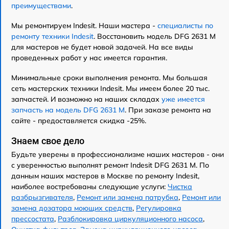
преимуществами
.
Мы ремонтируем Indesit. Наши мастера -
специалисты по
ремонту техники Indesit
. Восстановить модель DFG 2631 M
для мастеров не будет новой задачей. На все виды
проведенных работ у нас имеется гарантия.
Минимальные сроки выполнения ремонта. Мы большая
сеть мастерских техники Indesit. Мы имеем более 20 тыс.
запчастей. И возможно на наших складах
уже имеется
запчасть на модель DFG 2631 M
. При заказе ремонта на
сайте - предоставляется скидка -25%.
Знаем свое дело
Будьте уверены в профессионализме наших мастеров - они
с уверенностью выполнят ремонт Indesit DFG 2631 M. По
данным наших мастеров в Москве по ремонту Indesit,
наиболее востребованы следующие услуги:
Чистка
разбрызгивателя
,
Ремонт или замена патрубка
,
Ремонт или
замена дозатора моющих средств
,
Регулировка
прессостата
,
Разблокировка циркуляционного насоса
,