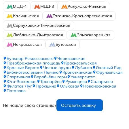
МЦД-4
МЦД-3
Калужско-Рижская
Калининская
Таганско-Краснопресненская
Серпуховско-Тимирязевская
Люблинско-Дмитровская
Замоскворецкая
Некрасовская
Бутовская
Бульвар Рокоссовского
Черкизовская
Преображенская площадь
Красносельская
Красные Ворота
Чистые пруды
Лубянка
Охотный Ряд
Библиотека имени Ленина
Кропоткинская
Фрунзенская
Спортивная
Воробьёвы горы
Университет
Юго-Западная
Тропарёво
Румянцево
Саларьево
Филатов Луг
Прокшино
Ольховая
Новомосковская
Потапово
Не нашли свою станцию?
Оставить заявку