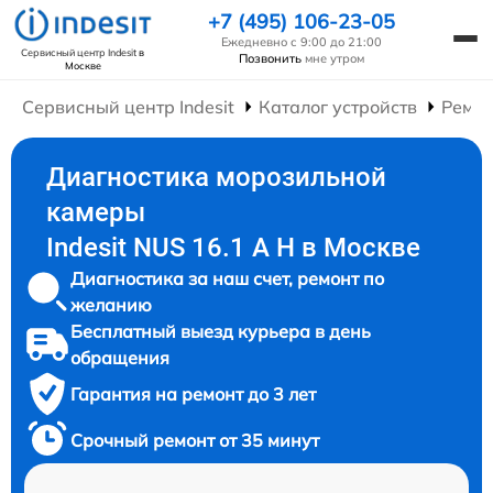
+7 (495) 106-23-05
Ежедневно с 9:00 до 21:00
Сервисный центр Indesit
в
Позвонить
мне утром
Москве
Сервисный центр Indesit
Каталог устройств
Ремон
Диагностика морозильной
камеры
Indesit NUS 16.1 A H в Москве
Диагностика за наш счет, ремонт по
желанию
Бесплатный выезд курьера в день
обращения
Гарантия на ремонт до 3 лет
Срочный ремонт от 35 минут